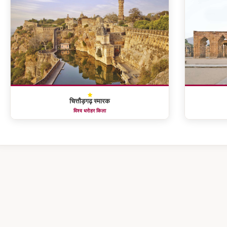
चित्तौड़गढ़ स्मारक
विश्व धरोहर किला