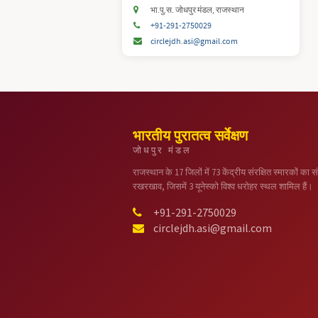
भा.पु.स. जोधपुर मंडल, राजस्थान
+91-291-2750029
circlejdh.asi@gmail.com
भारतीय पुरातत्व सर्वेक्षण
जोधपुर मंडल
राजस्थान के 17 जिलों में 73 केंद्रीय संरक्षित स्मारकों का सं
रखरखाव, जिसमें 3 यूनेस्को विश्व धरोहर स्थल शामिल हैं।
+91-291-2750029
circlejdh.asi@gmail.com