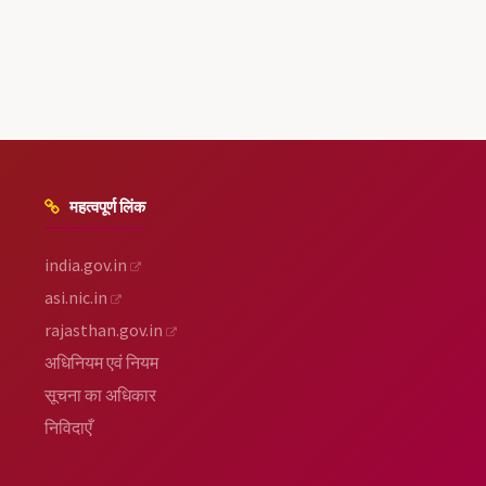
महत्वपूर्ण लिंक
india.gov.in
asi.nic.in
rajasthan.gov.in
अधिनियम एवं नियम
सूचना का अधिकार
निविदाएँ