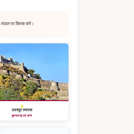
उप-मंडल पर क्लिक करें।
उदयपुर स्मारक
कुम्भलगढ़ एवं अन्य