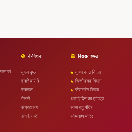
नेविगेशन
विरासत स्थल
रक्षण एवं
मुख्य पृष्ठ
कुम्भलगढ़ किला
हमारे बारे में
चित्तौड़गढ़ किला
स्मारक
जैसलमेर किला
गैलरी
अढ़ाई दिन का झोंपड़ा
संग्रहालय
सास बहू मंदिर
संपर्क करें
सोमनाथ मंदिर