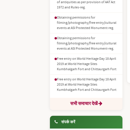
of antiquities as per provision of AAT Act
1972 and Rules-reg.
Obtaining permissions for
filming/photography/free entry/cultural
events at ASI Protected Monument-reg.
Obtaining permissions for
filming/photography/free entry/cultural
events at ASI Protected Monument-reg.
Free entry on World Heritage Day 18 April
2019 at World Heritage Sites
Kumbhalgarh Fort and Chittaurgarh Fort
Free entry on World Heritage Day 18 April
2019 at World Heritage Sites
Kumbhalgarh Fort and Chittaurgarh Fort
सभी समाचार देखें
संपर्क करें