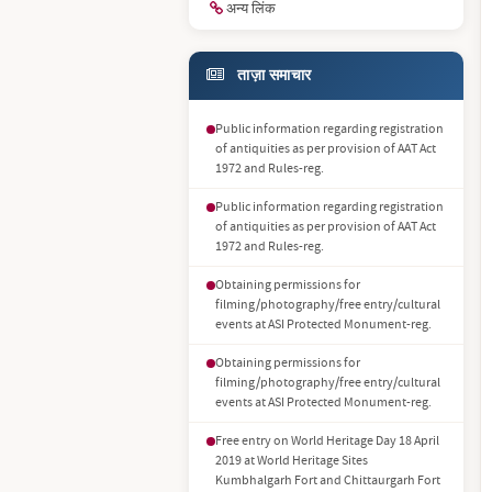
अन्य लिंक
ताज़ा समाचार
Public information regarding registration
of antiquities as per provision of AAT Act
1972 and Rules-reg.
Public information regarding registration
of antiquities as per provision of AAT Act
1972 and Rules-reg.
Obtaining permissions for
filming/photography/free entry/cultural
events at ASI Protected Monument-reg.
Obtaining permissions for
filming/photography/free entry/cultural
events at ASI Protected Monument-reg.
Free entry on World Heritage Day 18 April
2019 at World Heritage Sites
Kumbhalgarh Fort and Chittaurgarh Fort