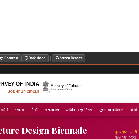
|
gh Contrast
Dark Mode
Screen Reader
बारे में
स्मारक
गैलरी
संग्रहालय
अधिनियम एवं नियम
सूचना का अधिकार
संपर्क 
cture Design Biennale
»
मुख्य पृष्ठ
गै
(IAADB) 2023