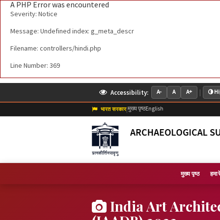
A PHP Error was encountered
Severity: Notice
Message: Undefined index: g_meta_descr
Filename: controllers/hindi.php
Line Number: 369
|
Accessibility:
A-
A
A+
Hi
मुख्य पृष्ठ
English
भारत सरकार
|
मुख्य पृष्ठ
हमारे 
India Art Archite